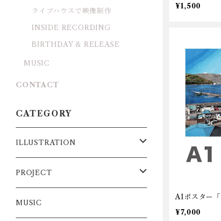
¥1,500
ライブハウスで映像制作
INSIDE RECORDING
BIRTHDAY & RELEASE
MUSIC
CONTACT
CATEGORY
ILLUSTRATION
DATA
PROJECT
A1ポスター
ART
弾きこもり集
MUSIC
¥7,000