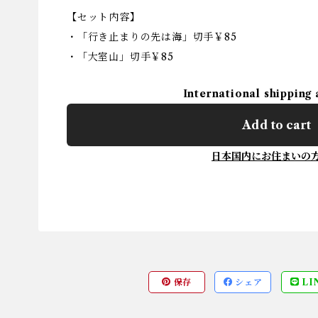
【セット内容】
・「行き止まりの先は海」切手￥85
・「大室山」切手￥85
International shipping 
Add to cart
日本国内にお住まいの
保存
シェア
LI