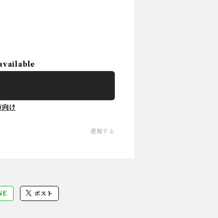
available
方向け
通報する
NE
ポスト