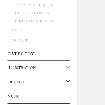
ライブハウスで映像制作
INSIDE RECORDING
BIRTHDAY & RELEASE
MUSIC
CONTACT
CATEGORY
ILLUSTRATION
DATA
PROJECT
ART
弾きこもり集
MUSIC