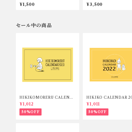
¥1,500
¥3,500
セール中の商品
HIKIKOMORERU CALENDA
HIKIKO CALENDAR 2
R 2023
¥1,012
¥1,011
50%OFF
50%OFF