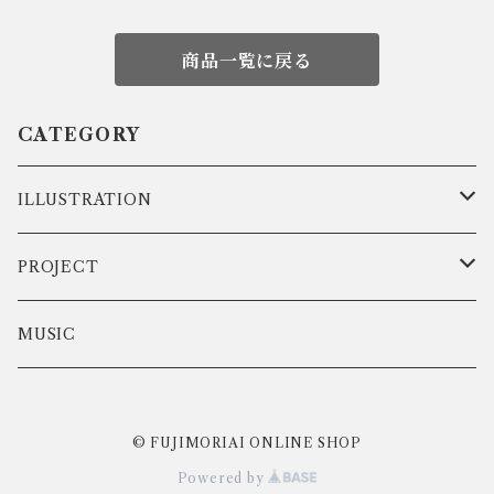
商品一覧に戻る
CATEGORY
ILLUSTRATION
DATA
PROJECT
ART
弾きこもり集
MUSIC
PRINT
歌わないと終われません
© FUJIMORIAI ONLINE SHOP
GOODS
藤森愛の仮想音間
Powered by