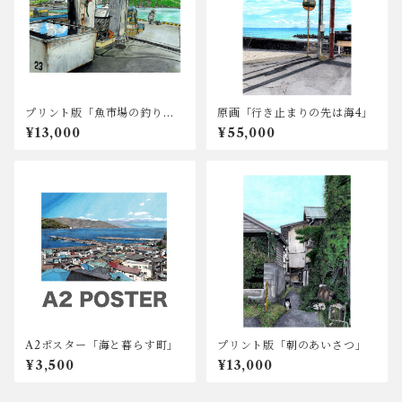
プリント版「魚市場の釣り
原画「行き止まりの先は海4」
人」
¥13,000
¥55,000
A2ポスター「海と暮らす町」
プリント版「朝のあいさつ」
¥3,500
¥13,000