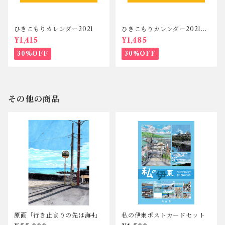
ひきこもりカレンダー2021
ひきこもりカレンダー2021セ
ット
¥1,415
¥1,485
30%OFF
30%OFF
その他の商品
原画「行き止まりの先は海4」
私の伊東ポストカードセット