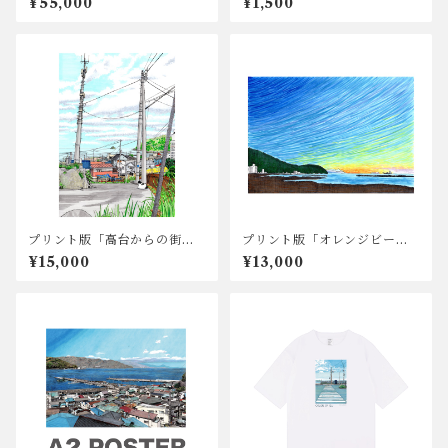
¥55,000
¥1,500
プリント版「高台からの街並
プリント版「オレンジビー
み」
チ」
¥15,000
¥13,000