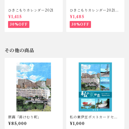
ひきこもりカレンダー2021
ひきこもりカレンダー2021セ
ット
¥1,415
¥1,485
30%OFF
30%OFF
その他の商品
原画「湯けむり町」
私の東伊豆ポストカードセッ
ト
¥85,000
¥1,000