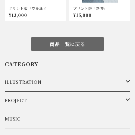
プリント版「空を泳ぐ」
プリント版「新井」
¥13,000
¥15,000
商品一覧に戻る
CATEGORY
ILLUSTRATION
DATA
PROJECT
ART
弾きこもり集
MUSIC