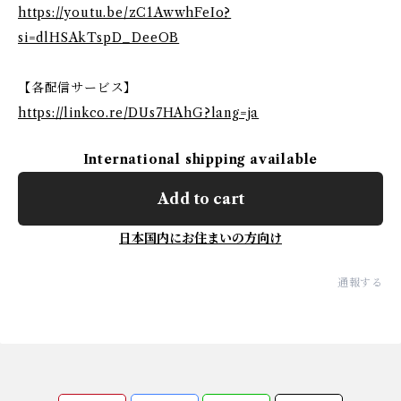
https://youtu.be/zC1AwwhFeIo?
si=dlHSAkTspD_DeeOB
【各配信サービス】
https://linkco.re/DUs7HAhG?lang=ja
International shipping available
Add to cart
日本国内にお住まいの方向け
通報する