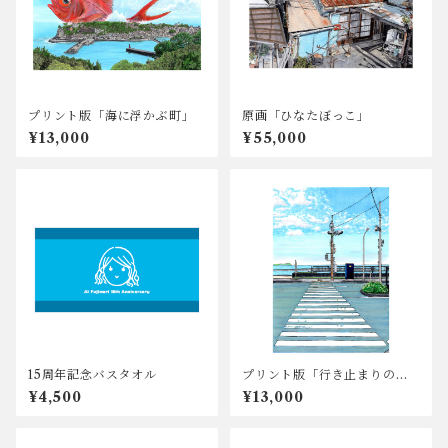
プリント版「海に浮かぶ町」
原画「ひなたぼっこ」
¥13,000
¥55,000
15周年記念バスタオル
プリント版「行き止まりの先
は海」
¥4,500
¥13,000